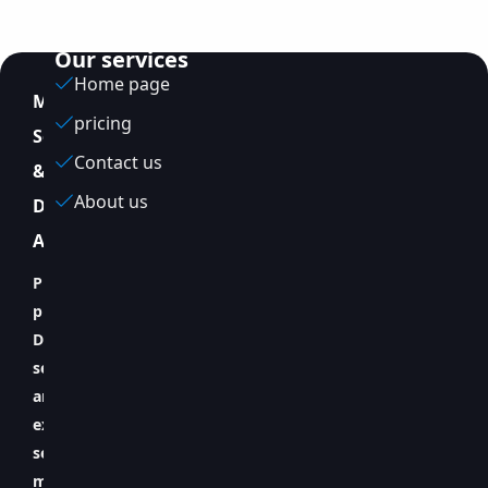
Our services
Home page
MagicVMYour
pricing
Server
Contact us
&
About us
DevOps
Assistant
Providing
professional
DevOps
services
and
expert
server
management