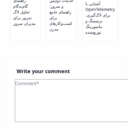
خدمات دواپس
راهنمای
آشنایی با
و سرور:
گام‌به‌گام
OpenTelemetry
راهنمای جامع
تحلیل لاگ
برای لاگ‌گیری،
برای
سرور برای
تریسینگ و
کسب‌وکارهای
مدیران سرور
مانیتورینگ
مدرن
توزیع‌شده
Write your comment