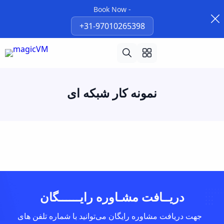
Book Now -
+31-97010265398
نمونه کار شبکه ای
دریــافت مشـاوره رایــــــگان
جهت دریافت مشاوره رایگان می‌توانید با شماره تلفن های