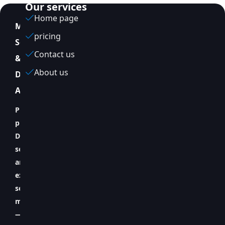
Our services
Home page
MagicVMYour
pricing
Server
Contact us
&
About us
DevOps
Assistant
Providing
professional
DevOps
services
and
expert
server
management
—