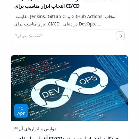
انتخاب ابزار مناسب برای CI/CD
مقایسه Jenkins، GitLab CI و GitHub Actions: انتخاب
ابزار مناسب برای CI/CD در دنیای DevOps، ...
0
مجیک وی ام
15
Apr
دواپس و ابزارهای آن
آشنایی با مفاهیم CI/CD: خودکارسازی فرایند توسعه